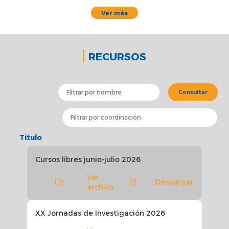
Ver más
RECURSOS
Consultar
Título
Cursos libres junio-julio 2026
Coor
Ver
Descargar
archivo
XX Jornadas de Investigación 2026
Coor
2025