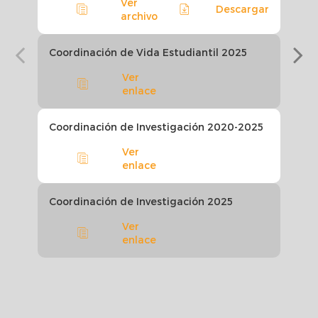
Ver
Descargar
archivo
Coordinación de Vida Estudiantil 2025
Coor
Ver
enlace
Coordinación de Investigación 2020-2025
Pres
Ver
enlace
Coordinación de Investigación 2025
Info
Ver
enlace