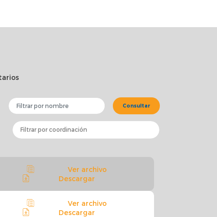
tarios
Consultar
Ver archivo
Video: Guía de
Descargar
Emergencia de
Ver archivo
Descargar