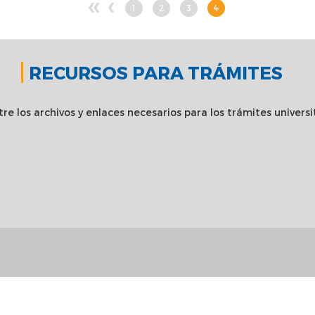
«
‹
1
2
3
4
Page
Page
Page
Page
RECURSOS PARA TRÁMITES
re los archivos y enlaces necesarios para los trámites universi