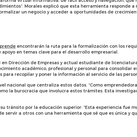
aforma virtual informativa, de fácil acceso y navegación, que
dimientos”. Morales explicó que esta herramienta responde a 
formalizar un negocio y acceder a oportunidades de crecimien
prende
encontrarán la ruta para la formalización con los requi
apoyo en temas clave para el desarrollo empresarial.
 en Dirección de Empresas y actual estudiante de licenciatura
imiento académico, profesional y personal para consolidar e
 para recopilar y poner la información al servicio de las perso
ivel nacional que centraliza estos datos. “Como emprendedora e
como la burocracia que involucra estos trámites. Esta investigac
 tránsito por la educación superior: “Esta experiencia fue muy
servir a otros con una herramienta que sé que es única y que 