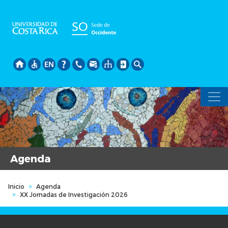
Pasar
al
contenido
principal
Agenda
Inicio
>
Agenda
>
XX Jornadas de Investigación 2026